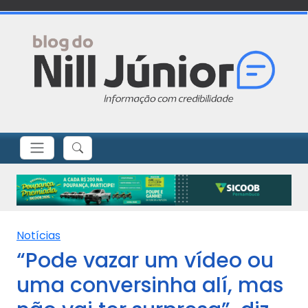
Notícias
“Pode vazar um vídeo ou
uma conversinha alí, mas