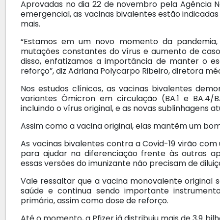
Aprovadas no dia 22 de novembro pela Agência Nac
emergencial, as vacinas bivalentes estão indicada
mais.
“Estamos em um novo momento da pandemia,
mutações constantes do vírus e aumento de caso
disso, enfatizamos a importância de manter o es
reforço”, diz Adriana Polycarpo Ribeiro, diretora médi
Nos estudos clínicos, as vacinas bivalentes dem
variantes Ômicron em circulação (BA.1 e BA.4/B
incluindo o vírus original, e as novas sublinhagens
Assim como a vacina original, elas mantêm um bom 
As vacinas bivalentes contra a Covid-19 virão co
para ajudar na diferenciação frente às outras 
essas versões do imunizante não precisam de diluiç
Vale ressaltar que a vacina monovalente original 
saúde e continua sendo importante instrumen
primário, assim como dose de reforço.
Até o momento, a Pfizer já distribuiu mais de 3,9 b