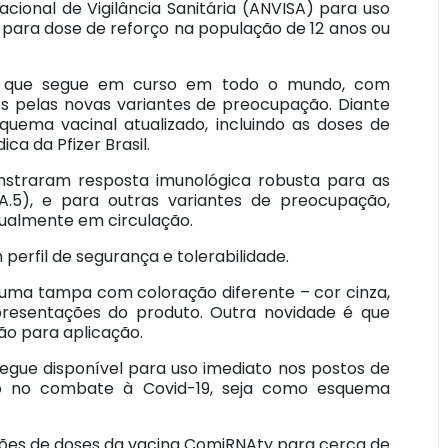
ional de Vigilância Sanitária (ANVISA) para uso
s para dose de reforço na população de 12 anos ou
 que segue em curso em todo o mundo, com
s pelas novas variantes de preocupação. Diante
quema vacinal atualizado, incluindo as doses de
ca da Pfizer Brasil.
onstraram resposta imunológica robusta para as
A.5), e para outras variantes de preocupação,
 atualmente em circulação.
perfil de segurança e tolerabilidade.
m uma tampa com coloração diferente – cor cinza,
apresentações do produto. Outra novidade é que
ão para aplicação.
segue disponível para uso imediato nos postos de
to no combate à Covid-19, seja como esquema
ilhões de doses da vacina ComiRNAty para cerca de