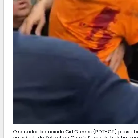
O senador licenciado Cid Gomes (PDT-CE) passa bem
na cidade de Sobral, no Ceará. Segundo boletim mé