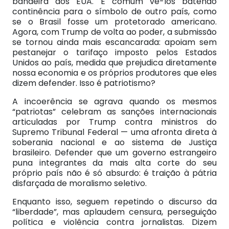
bandeira dos EUA. É comum vê-los batendo
continência para o símbolo de outro país, como
se o Brasil fosse um protetorado americano.
Agora, com Trump de volta ao poder, a submissão
se tornou ainda mais escancarada: apoiam sem
pestanejar o tarifaço imposto pelos Estados
Unidos ao país, medida que prejudica diretamente
nossa economia e os próprios produtores que eles
dizem defender. Isso é patriotismo?
A incoerência se agrava quando os mesmos
“patriotas” celebram as sanções internacionais
articuladas por Trump contra ministros do
Supremo Tribunal Federal — uma afronta direta à
soberania nacional e ao sistema de Justiça
brasileiro. Defender que um governo estrangeiro
puna integrantes da mais alta corte do seu
próprio país não é só absurdo: é traição à pátria
disfarçada de moralismo seletivo.
Enquanto isso, seguem repetindo o discurso da
“liberdade”, mas aplaudem censura, perseguição
política e violência contra jornalistas. Dizem