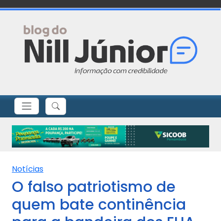
Notícias
O falso patriotismo de
quem bate continência