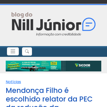
Notícias
Mendonça Filho é
escolhido relator da PEC