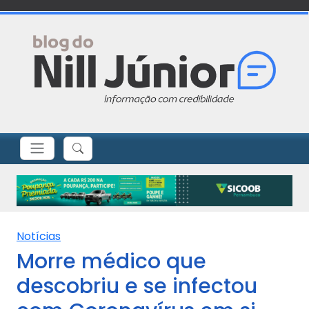
Notícias
Morre médico que
descobriu e se infectou