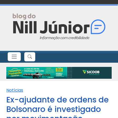
Notícias
Ex-ajudante de ordens de
Bolsonaro é investigado