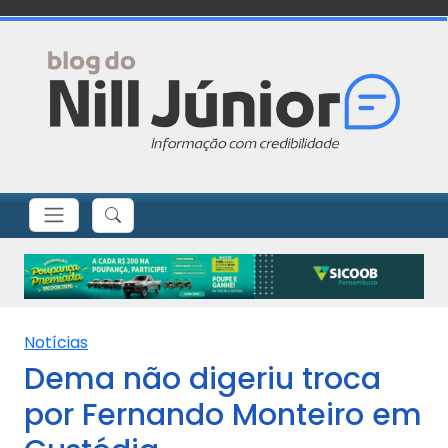
Notícias
Dema não digeriu troca
por Fernando Monteiro em