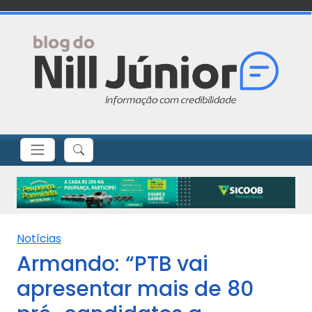
Notícias
Armando: “PTB vai
apresentar mais de 80