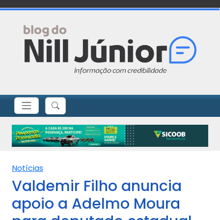
Notícias
Valdemir Filho anuncia
apoio a Adelmo Moura