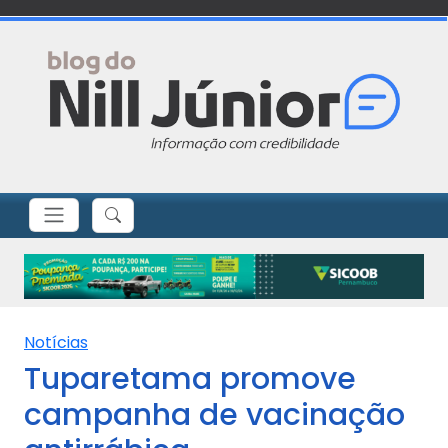
Notícias
Tuparetama promove
campanha de vacinação