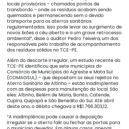
locais provisórios – chamados pontos de
transbordo – onde os resíduos acabam sendo
queimados e permanecendo sem o devido
transporte para os aterros sanitários
regulamentados. Isso pode levar ao surgimento de
novos lixões a céu aberto e a um grave retrocesso
ambiental”, disse o auditor Pedro Teixeira, um dos
responsáveis pelo trabalho de acompanhamento
dos resíduos sólidos no TCE-PE.
Além do descarte irregular, um estudo recente do
TCE-PE identificou que sete municípios do
Consórcio de Municípios do Agreste e Mata Sul
(COMAGSUL) – que depositam os seus rejeitos no
Aterro Sanitário de Altinho – estão inadimplentes
com as despesas para manutenção do local. São
eles: Altinho, Belém de Maria, Bonito, Catende,
Cupira, Quipapá e São Benedito do Sul. Até abril
deste ano, o débito chegava a R$1.766.303,12.
“A inadimplência pode causar a deposição
irregular se o aterro falir ou fechar as portas para
o município devedor. Em alguns casos, apenas