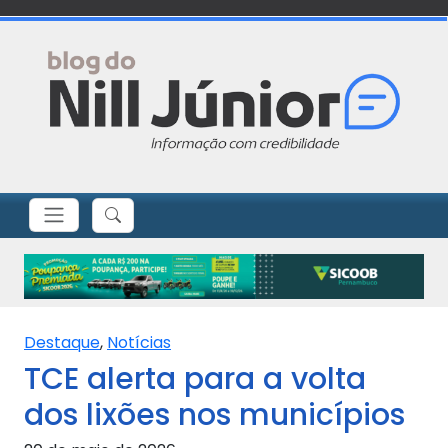
Destaque
,
Notícias
TCE alerta para a volta
dos lixões nos municípios