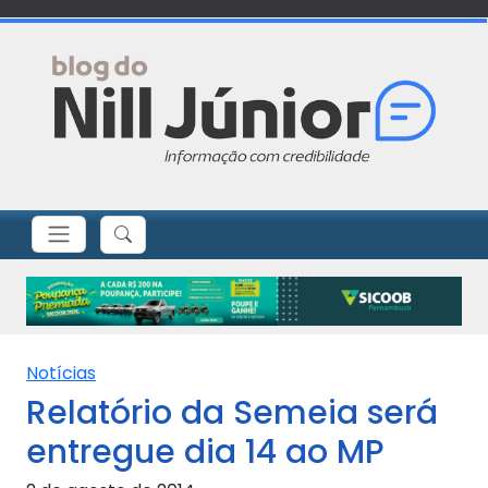
Notícias
Relatório da Semeia será
entregue dia 14 ao MP