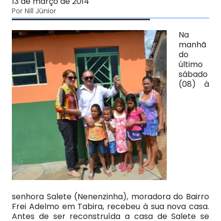
13 de março de 2014
Por Nill Júnior
Na
manhã
do
último
sábado
(08) à
senhora Salete (Nenenzinha), moradora do Bairro
Frei Adelmo em Tabira, recebeu à sua nova casa.
Antes de ser reconstruída a casa de Salete se