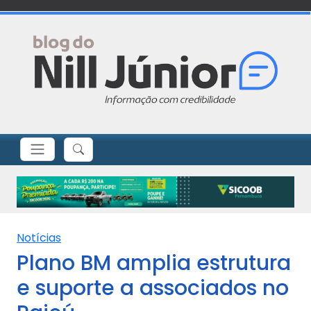
Notícias
Plano BM amplia estrutura
e suporte a associados no