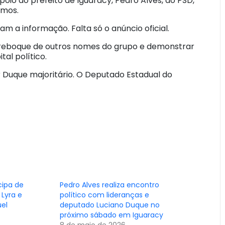
oio do prefeito de Iguaracy, Pedro Alves, do PSD,
emos.
m a informação. Falta só o anúncio oficial.
 reboque de outros nomes do grupo e demonstrar
tal político.
r Duque majoritário. O Deputado Estadual do
cipa de
Pedro Alves realiza encontro
Lyra e
político com lideranças e
uel
deputado Luciano Duque no
próximo sábado em Iguaracy
8 de maio de 2026