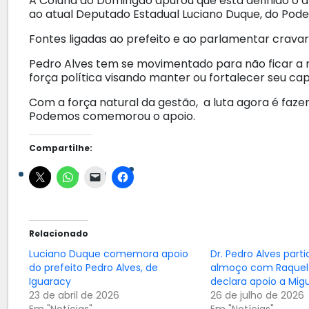
A Coluna do Domingão apurou que está definido o ap
ao atual Deputado Estadual Luciano Duque, do Pod
Fontes ligadas ao prefeito e ao parlamentar cravara
Pedro Alves tem se movimentado para não ficar a
força política visando manter ou fortalecer seu capi
Com a força natural da gestão, a luta agora é faze
Podemos comemorou o apoio.
Compartilhe:
Relacionado
Luciano Duque comemora apoio
Dr. Pedro Alves parti
do prefeito Pedro Alves, de
almoço com Raquel 
Iguaracy
declara apoio a Mig
23 de abril de 2026
26 de julho de 2026
Em "Notícias"
Em "Notícias"