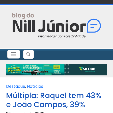
Destaque
,
Notícias
Múltipla: Raquel tem 43%
e João Campos, 39%