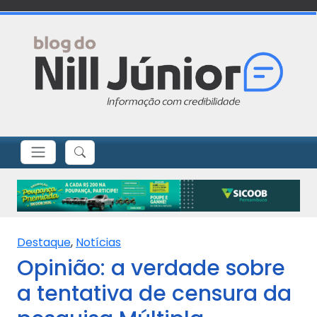
Destaque
,
Notícias
Opinião: a verdade sobre
a tentativa de censura da