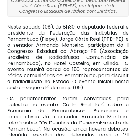
O senador Armando Monteiro e o Deputado Federal
José Côrte Real (PTB-PE), participam do II
Congresso Estadual de rádios comunitárias.
Neste sábado (08), às 8h30, o deputado federal e
presidente da Federação das Indústrias de
Pernambuco (Fiepe), Jorge Côrte Real (PTB-PE), e
o senador Armando Monteiro, participam do II
Congresso Estadual da Abraço-PE (Associação
Brasileira de Radiodifusão Comunitária de
Pernambuco), no Hotel Costeiro, em Olinda. O
evento reunirá cerca de 150 representantes de
rádios comunitárias de Pernambuco, para discutir
a radiodifusão no Estado. O evento iniciou nesta
sexta e segue até domingo (09).
Os parlamentares foram convidados para
palestra no evento. Côrte Real fará sobre a
Economia de Pernambuco- Panorama e
perspectivas. Já o senador Armando Monteiro
falará sobre “Os Desafios do Desenvolvimento de
Pernambuco”. Na ocasião, ainda haverá debates,
plenário, escolha dos delegados para o VII