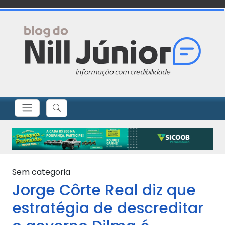
Sem categoria
Jorge Côrte Real diz que
estratégia de descreditar