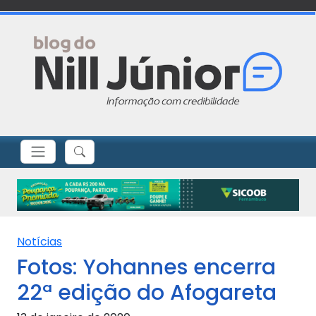
Notícias
Fotos: Yohannes encerra
22ª edição do Afogareta