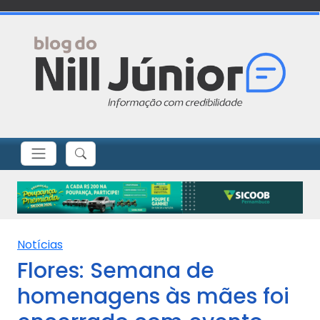
Notícias
Flores: Semana de
homenagens às mães foi