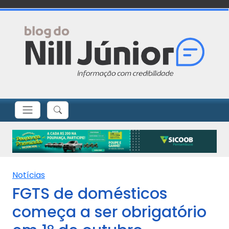
Notícias
FGTS de domésticos
começa a ser obrigatório