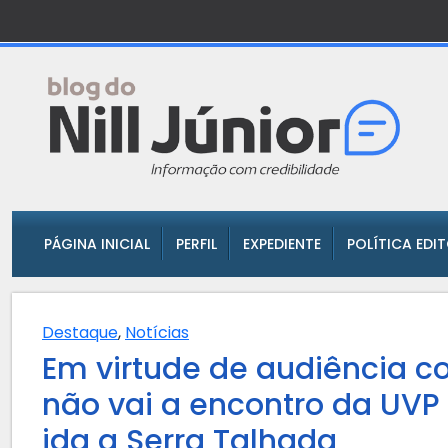
PÁGINA INICIAL
PERFIL
EXPEDIENTE
POLÍTICA EDI
Destaque
,
Notícias
Em virtude de audiência 
não vai a encontro da UVP
ida a Serra Talhada