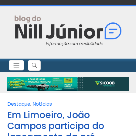
Destaque
,
Notícias
Em Limoeiro, João
Campos participa do