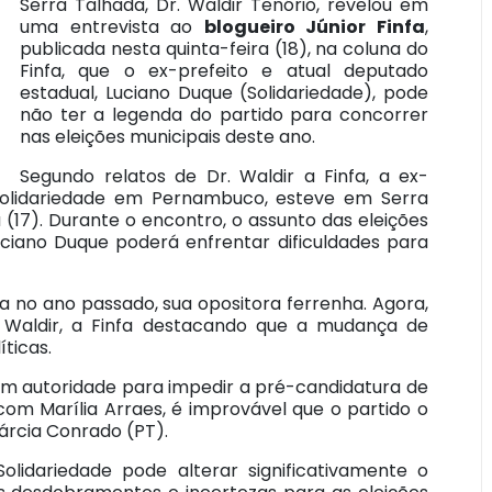
Serra Talhada, Dr. Waldir Tenório, revelou em
uma entrevista ao
blogueiro Júnior Finfa
,
publicada nesta quinta-feira (18), na coluna do
Finfa, que o ex-prefeito e atual deputado
estadual, Luciano Duque (Solidariedade), pode
não ter a legenda do partido para concorrer
nas eleições municipais deste ano.
Segundo relatos de Dr. Waldir a Finfa, a ex-
 Solidariedade em Pernambuco, esteve em Serra
 (17). Durante o encontro, o assunto das eleições
Luciano Duque poderá enfrentar dificuldades para
a no ano passado, sua opositora ferrenha. Agora,
. Waldir, a Finfa destacando que a mudança de
ticas.
tem autoridade para impedir a pré-candidatura de
com Marília Arraes, é improvável que o partido o
Márcia Conrado (PT).
olidariedade pode alterar significativamente o