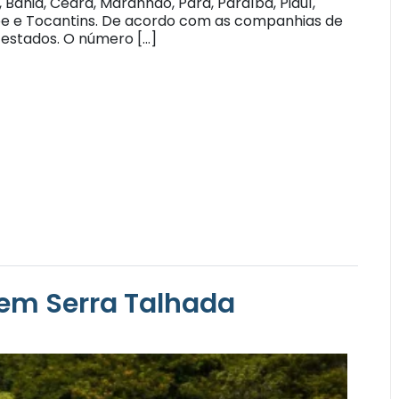
Bahia, Ceará, Maranhão, Pará, Paraíba, Piauí,
pe e Tocantins. De acordo com as companhias de
4 estados. O número […]
 em Serra Talhada