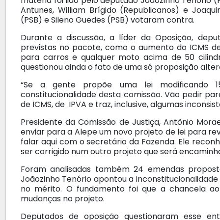
matéria foi lido pelo deputado Joãozinho Tenório (
Antunes, William Brígido (Republicanos) e Joaq
(PSB) e Sileno Guedes (PSB) votaram contra.
Durante a discussão, a líder da Oposição, dep
previstas no pacote, como o aumento do ICMS de
para carros e qualquer moto acima de 50 cilindr
questionou ainda o fato de uma só proposição altera
“Se a gente propõe uma lei modificando 1
constitucionalidade desta comissão. Vão pedir p
de ICMS, de IPVA e traz, inclusive, algumas inconsist
Presidente da Comissão de Justiça, Antônio Mor
enviar para a Alepe um novo projeto de lei para rev
falar aqui com o secretário da Fazenda. Ele reconh
ser corrigido num outro projeto que será encaminha
Foram analisadas também 24 emendas propostas
Joãozinho Tenório apontou a inconstitucionalidade
no mérito. O fundamento foi que a chancela ao 
mudanças no projeto.
Deputados de oposição questionaram esse ent