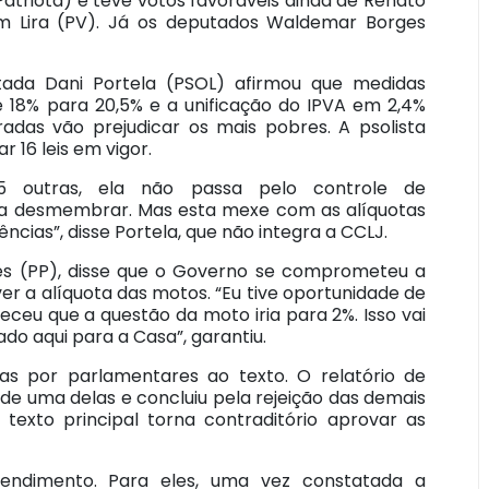
Patriota) e teve votos favoráveis ainda de Renato
uim Lira (PV). Já os deputados Waldemar Borges
utada Dani Portela (PSOL) afirmou que medidas
 18% para 20,5% e a unificação do IPVA em 2,4%
adas vão prejudicar os mais pobres. A psolista
r 16 leis em vigor.
5 outras, ela não passa pelo controle de
ara desmembrar. Mas esta mexe com as alíquotas
ências”, disse Portela, que não integra a CCLJ.
aes (PP), disse que o Governo se comprometeu a
er a alíquota das motos. “Eu tive oportunidade de
eceu que a questão da moto iria para 2%. Isso vai
do aqui para a Casa”, garantiu.
 por parlamentares ao texto. O relatório de
 de uma delas e concluiu pela rejeição das demais
texto principal torna contraditório aprovar as
endimento. Para eles, uma vez constatada a