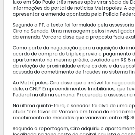
luxo em São Paulo três meses após virar sócio de 
informações do portal de notícias Metrópoles. A a
apresentar a emenda apontada pela Polícia Federa
Segundo a PF, o texto foi formulado pela assessori
Ciro no Senado. Uma mensagem pelos investigador
da emenda, Vorcaro disse que a proposta “saiu e
Como parte da negociação para a aquisição do imó
acordo de compra do triplex previa o pagamento d
apartamento no mesmo prédio, avaliado em R$ 8 mi
da relação de proximidade entre os dois e da supos
acusada do cometimento de fraudes no sistema fin
Ao Metrópoles, Ciro disse que o imóvel foi negoci
dele, a CNLF Empreendimentos Imobiliários, que te
Federal na última semana. Procurada, a assessori
Na última quinta-feira, o senador foi alvo de uma 
atuar “em favor de Vorcaro em troca do recebiment
recebimento de mesadas que variavam entre R$ 300
Segundo a reportagem, Ciro adquiriu o apartament
localizada na zona oeste da capital paulista e conhe