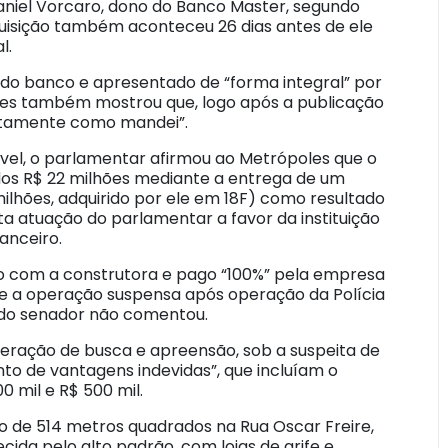
Daniel Vorcaro, dono do Banco Master, segundo
quisição também aconteceu 26 dias antes de ele
l.
a do banco e apresentado de “forma integral” por
es também mostrou que, logo após a publicação
xatamente como mandei”.
vel, o parlamentar afirmou ao Metrópoles que o
os R$ 22 milhões mediante a entrega de um
lhões, adquirido por ele em 18F) como resultado
ta atuação do parlamentar a favor da instituição
anceiro.
ado com a construtora e pago “100%” pela empresa
ve a operação suspensa após operação da Polícia
a do senador não comentou.
operação de busca e apreensão, sob a suspeita de
o de vantagens indevidas”, que incluíam o
 mil e R$ 500 mil.
o de 514 metros quadrados na Rua Oscar Freire,
cida pelo alto padrão, com lojas de grife e