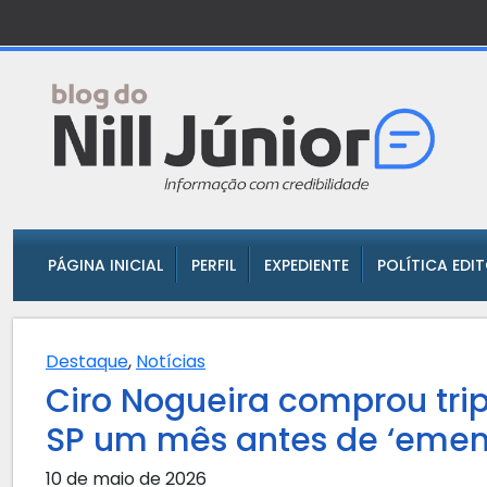
PÁGINA INICIAL
PERFIL
EXPEDIENTE
POLÍTICA EDI
Destaque
,
Notícias
Ciro Nogueira comprou tri
SP um mês antes de ‘emenda
10 de maio de 2026