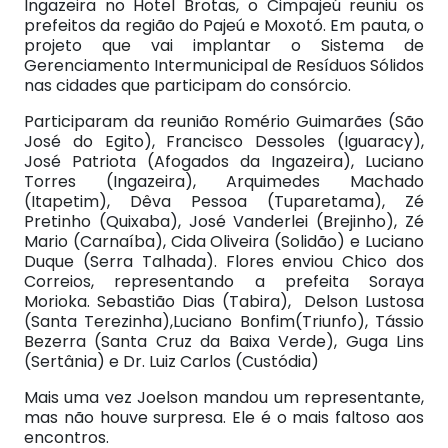
Ingazeira no Hotel Brotas, o Cimpajeú reuniu os
prefeitos da região do Pajeú e Moxotó. Em pauta, o
projeto que vai implantar o Sistema de
Gerenciamento Intermunicipal de Resíduos Sólidos
nas cidades que participam do consórcio.
Participaram da reunião Romério Guimarães (São
José do Egito), Francisco Dessoles (Iguaracy),
José Patriota (Afogados da Ingazeira), Luciano
Torres (Ingazeira), Arquimedes Machado
(Itapetim), Dêva Pessoa (Tuparetama), Zé
Pretinho (Quixaba), José Vanderlei (Brejinho), Zé
Mario (Carnaíba), Cida Oliveira (Solidão) e Luciano
Duque (Serra Talhada). Flores enviou Chico dos
Correios, representando a prefeita Soraya
Morioka. Sebastião Dias (Tabira), Delson Lustosa
(Santa Terezinha),Luciano Bonfim(Triunfo), Tássio
Bezerra (Santa Cruz da Baixa Verde), Guga Lins
(Sertânia) e Dr. Luiz Carlos (Custódia)
Mais uma vez Joelson mandou um representante,
mas não houve surpresa. Ele é o mais faltoso aos
encontros.