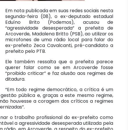
Em nota publicada em suas redes sociais nesta
segunda-feira (08), o ex-deputado estadual
Eduíno Brito (Podemos), acusou de
“agressividade desesperada” a prefeita de
Arcoverde, Madalena Britto (PSB), ao utilizar os
microfones de uma rádio local para falar do
ex-prefeito Zeca Cavalcanti, pré-candidato a
prefeito pelo PTB.
Ele também ressalta que a prefeita parece
querer falar como se em Arcoverde fosse
“proibido criticar” e faz alusão aos regimes de
ditadura.
“Em todo regime democrático, a crítica é um
gestão pública e, graças a este mesmo regime,
o não houvesse a coragem dos críticos a regimes
ernizadas”.
onar o trabalho profissional do ex-prefeito como
tável a agressividade desesperada utilizada pela
a rádio, em Arcoverde, a respeito do ex-prefeito