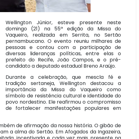
Wellington Júnior, esteve presente neste
domingo (21) na 55ª edição da Missa do
Vaqueiro, realizada em Serrita, no Sertão
pernambucano. O evento reuniu milhares de
pessoas e contou com a participação de
diversas lideranças políticas, entre elas o
prefeito do Recife, João Campos, e o pré-
candidato a deputado estadual Breno Araújo.
Durante a celebração, que mescla fé e
tradição sertaneja, Wellington destacou a
importância da Missa do Vaqueiro como
símbolo de resistência cultural e identidade do
povo nordestino. Ele reafirmou o compromisso
de fortalecer manifestações populares em
mbém de afirmação da nossa história. O gibão de
tam a alma do Sertão. Em Afogados da Ingazeira,
eitada, incentivada e cada vez mais presente na