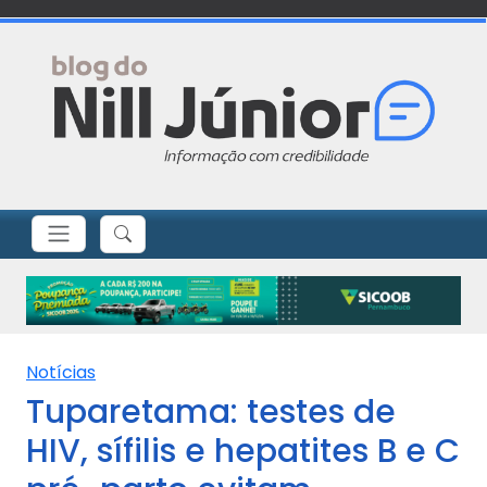
Notícias
Tuparetama: testes de
HIV, sífilis e hepatites B e C