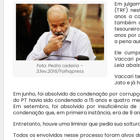
Em julgam
(TRF) nes
anos a c
também co
tesoureir
anos por c
a pena au
Ele cumpr
Vaccari p
Leia abaix
Foto: Pedro Ladeira –
3.fev.2016/Folhapress
Vaccari t
Jato e já 
Em junho, foi absolvido da condenação por corrupç
do PT havia sido condenado a 15 anos e quatro mese
Em setembro, foi absolvido por insuficiência d
condenação que, em primeira instância, era de 9 an
Entretanto, houve uma liminar que pedia sua soltur
Todos os envolvidos nesse processo foram alvos d