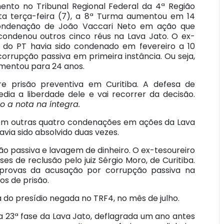
ento no Tribunal Regional Federal da 4ª Região
ta terça-feira (7), a 8ª Turma aumentou em 14
ondenação de João Vaccari Neto em ação que
ndenou outros cinco réus na Lava Jato. O ex-
o do PT havia sido condenado em fevereiro a 10
orrupção passiva em primeira instância. Ou seja,
mentou para 24 anos.
e prisão preventiva em Curitiba. A defesa de
edia a liberdade dele e vai recorrer da decisão.
o a nota na íntegra.
em outras quatro condenações em ações da Lava
havia sido absolvido duas vezes.
ão passiva e lavagem de dinheiro. O ex-tesoureiro
s de reclusão pelo juiz Sérgio Moro, de Curitiba.
e provas da acusação por corrupção passiva na
os de prisão.
a do presídio negada no TRF4, no mês de julho.
a 23ª fase da Lava Jato, deflagrada um ano antes