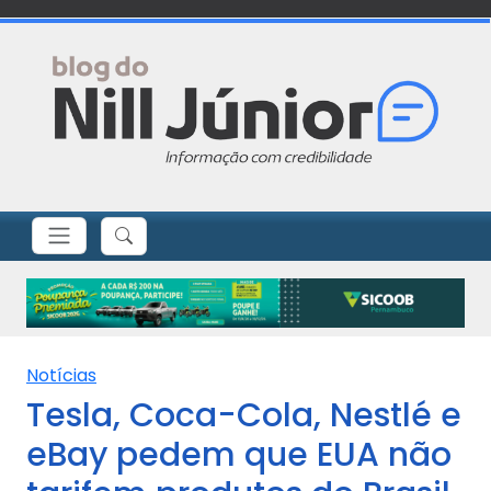
Notícias
Tesla, Coca-Cola, Nestlé e
eBay pedem que EUA não