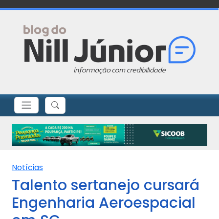
Notícias
Talento sertanejo cursará
Engenharia Aeroespacial