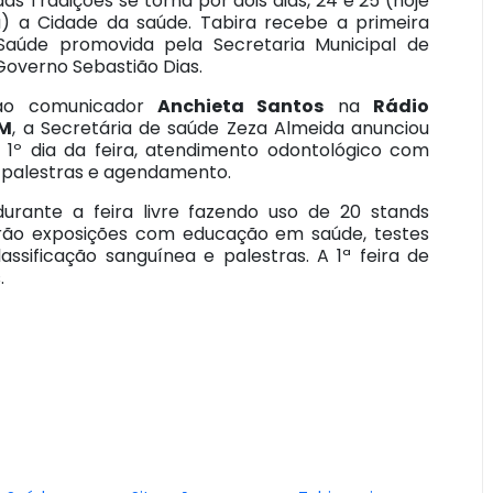
as Tradições se torna por dois dias, 24 e 25 (hoje
 a Cidade da saúde. Tabira recebe a primeira
Saúde promovida pela Secretaria Municipal de
Governo Sebastião Dias.
ao comunicador
Anchieta Santos
na
Rádio
FM
, a Secretária de saúde Zeza Almeida anunciou
, 1º dia da feira, atendimento odontológico com
, palestras e agendamento.
rante a feira livre fazendo uso de 20 stands
ão exposições com educação em saúde, testes
lassificação sanguínea e palestras. A 1ª feira de
.