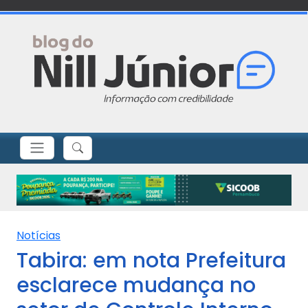
Notícias
Tabira: em nota Prefeitura
esclarece mudança no