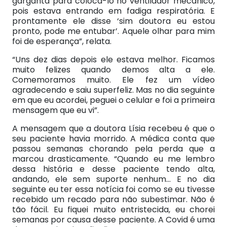
garganta para colocá-lo no ventilador mecânico,
pois estava entrando em fadiga respiratória. E
prontamente ele disse ‘sim doutora eu estou
pronto, pode me entubar’. Aquele olhar para mim
foi de esperança”, relata.
“Uns dez dias depois ele estava melhor. Ficamos
muito felizes quando demos alta a ele.
Comemoramos muito. Ele fez um vídeo
agradecendo e saiu superfeliz. Mas no dia seguinte
em que eu acordei, peguei o celular e foi a primeira
mensagem que eu vi”.
A mensagem que a doutora Lísia recebeu é que o
seu paciente havia morrido. A médica conta que
passou semanas chorando pela perda que a
marcou drasticamente. “Quando eu me lembro
dessa história e desse paciente tendo alta,
andando, ele sem suporte nenhum… E no dia
seguinte eu ter essa notícia foi como se eu tivesse
recebido um recado para não subestimar. Não é
tão fácil. Eu fiquei muito entristecida, eu chorei
semanas por causa desse paciente. A Covid é uma