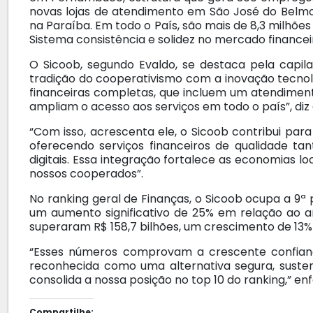
novas lojas de atendimento em São José do Belm
na Paraíba. Em todo o País, são mais de 8,3 milhõ
Sistema consistência e solidez no mercado financei
O Sicoob, segundo Evaldo, se destaca pela capil
tradição do cooperativismo com a inovação tecno
financeiras completas, que incluem um atendiment
ampliam o acesso aos serviços em todo o país”, diz 
“Com isso, acrescenta ele, o Sicoob contribui par
oferecendo serviços financeiros de qualidade t
digitais. Essa integração fortalece as economias l
nossos cooperados”.
No ranking geral de Finanças, o Sicoob ocupa a 9ª
um aumento significativo de 25% em relação ao an
superaram R$ 158,7 bilhões, um crescimento de 13%
“Esses números comprovam a crescente confiança 
reconhecida como uma alternativa segura, susten
consolida a nossa posição no top 10 do ranking,” enf
Compartilhe: