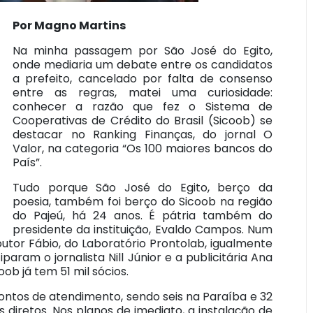
Por Magno Martins
Na minha passagem por São José do Egito,
onde mediaria um debate entre os candidatos
a prefeito, cancelado por falta de consenso
entre as regras, matei uma curiosidade:
conhecer a razão que fez o Sistema de
Cooperativas de Crédito do Brasil (Sicoob) se
destacar no Ranking Finanças, do jornal O
Valor, na categoria “Os 100 maiores bancos do
País”.
Tudo porque São José do Egito, berço da
poesia, também foi berço do Sicoob na região
do Pajeú, há 24 anos. É pátria também do
presidente da instituição, Evaldo Campos. Num
outor Fábio, do Laboratório Prontolab, igualmente
param o jornalista Nill Júnior e a publicitária Ana
b já tem 51 mil sócios.
ontos de atendimento, sendo seis na Paraíba e 32
iretos. Nos planos de imediato, a instalação de