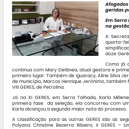
Afogados
geridas p
Em Serra 
na gestão
A Secreta
quarta-f
simplific
doze Gerê
Como já d
continua com Mary Delânea, atual gestora e prime
primeiro lugar. Também de Iguaracy, Aline Silva Je
de município, Marcos Henrique Jerônimo, também f
VIII GERES, de Petrolina.
Já na XI GERES, em Serra Talhada, Karla Millene
primeira fase da seleção, ela concorreu com u
Karla alcançou a segunda maior nota do processo.
A classificação para as outras GERES são as segu
Polyana Christine Bezerra Ribeiro; II GERES – Li