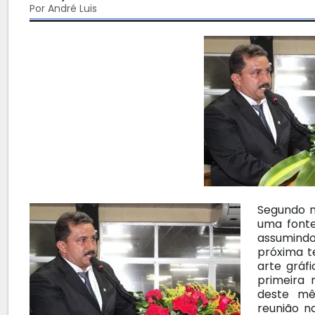
Por André Luis
Segundo m
uma fonte
assumindo
próxima te
arte gráf
primeira 
deste mê
reunião n