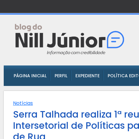
PÁGINA INICIAL
PERFIL
EXPEDIENTE
POLÍTICA EDI
Notícias
Serra Talhada realiza 1ª r
Intersetorial de Políticas
de Rua