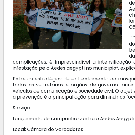
de
Ae
ch
la
Câ
“D
do
be
d
complicações, é imprescindível a intensificação
infestação pelo Aedes aegypti no município”, explic
Entre as estratégias de enfrentamento ao mosq
todas as secretarias e órgãos de governo municipa
veículos de comunicação e sociedade civil. O objeti
a prevenção é a principal ação para diminuir os foc
Serviço:
Lançamento de campanha contra o Aedes Aegypti
Local: Câmara de Vereadores