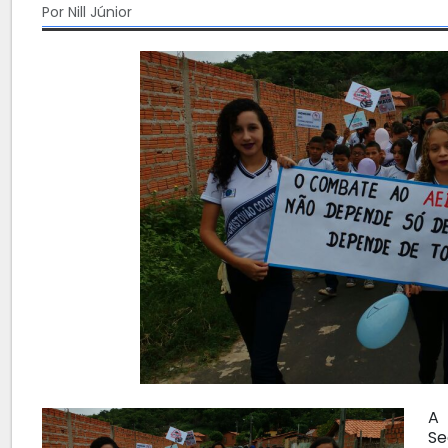
Por Nill Júnior
A 
Se