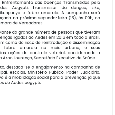
 Enfrentamento das Doenças Transmitidas pelo
des Aegypti, transmissor da dengue, zika,
ikungunya e febre amarela. A campanha será
nçada na próxima segunda-feira (13), às 09h, na
mara de Vereadores.
iante do grande número de pessoas que tiveram
enças ligadas ao Aedes em 2016 em todo o Brasil,
m como do risco de reintrodução e disseminação
a febre amarela no meio urbano, e suas
 das ações de controle vetorial, considerando a
a Aron Lourenço, Secretário Executivo de Saúde.
uito, destaca-se o engajamento na campanha de
l, escolas, Ministério Público, Poder Judiciário,
vo é a mobilização social para a prevenção, já que
os do Aedes aegypti.