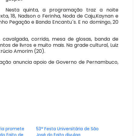
Nesta quinta, a programação traz a noite
ta, 18, Nadson o Ferinha, Noda de Caju,Kaynan e
rinho Pegação e Banda Encantu´s. E no domingo, 20
s, cavalgada, corrida, mesa de glosas, banda de
tos de livros e muito mais. Na grade cultural, Luiz
etrúcio Amorim (20).
nização anuncia apoio de Governo de Pernambuco,
ária promete
53ª Festa Universitária de São
do Egito de
José do Egito divulga