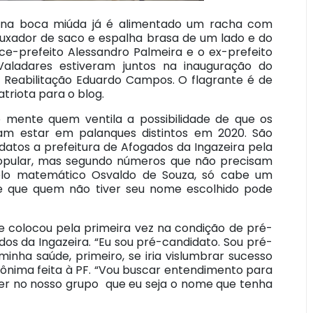
 na boca miúda já é alimentado um racha com
 puxador de saco e espalha brasa de um lado e do
ice-prefeito Alessandro Palmeira e o ex-prefeito
aladares estiveram juntos na inauguração do
 Reabilitação Eduardo Campos. O flagrante é de
triota para o blog.
o mente quem ventila a possibilidade de que os
am estar em palanques distintos em 2020. São
datos a prefeitura de Afogados da Ingazeira pela
pular, mas segundo números que não precisam
elo matemático Osvaldo de Souza, só cabe um
de que quem não tiver seu nome escolhido pode
se colocou pela primeira vez na condição de pré-
dos da Ingazeira. “Eu sou pré-candidato. Sou pré-
inha saúde, primeiro, se iria vislumbrar sucesso
anônima feita à PF. “Vou buscar entendimento para
cer no nosso grupo que eu seja o nome que tenha