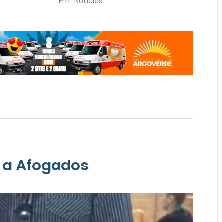
5
Em "Notícias"
 a Afogados