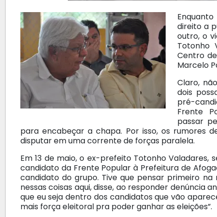
Enquanto
direito a
outro, o v
Totonho V
Centro de
Marcelo Pa
Claro, nã
dois poss
pré-candi
Frente Po
passar p
para encabeçar a chapa. Por isso, os rumores 
disputar em uma corrente de forças paralela.
Em 13 de maio, o ex-prefeito Totonho Valadares, 
candidato da Frente Popular à Prefeitura de Afoga
candidato do grupo. Tive que pensar primeiro na m
nessas coisas aqui, disse, ao responder denúncia 
que eu seja dentro dos candidatos que vão apare
mais força eleitoral pra poder ganhar as eleições”.