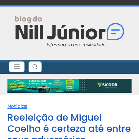
Notícias
Reeleição de Miguel
Coelho é certeza até entre