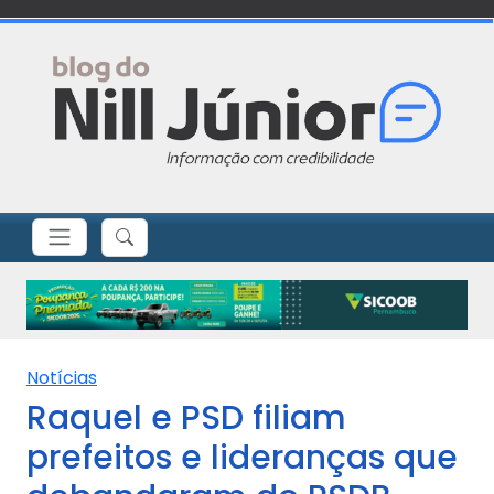
Notícias
Raquel e PSD filiam
prefeitos e lideranças que