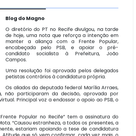
Blog do Magno
O diretório do PT no Recife divulgou, na tarde
de hoje, uma nota que reforça a intenção em
manter a aliança com a Frente Popular,
encabeçada pelo PSB, e apoiar o pré-
candidato socialista à Prefeitura, João
Campos.
Uma resolução foi aprovada pelos delegados
petistas contrários à candidatura própria.
Os aliados da deputada federal Marília Arraes,
a, não participaram da decisão, aprovada por
rtual. Principal voz a endossar o apoio ao PSB, o
Frente Popular no Recife” tem a assinatura do
Mota. “Causou estranheza, a todos os presentes, a
mente, estariam apoiando a tese de candidatura
. Atitude que só vem confirmar, cada vez mais, o