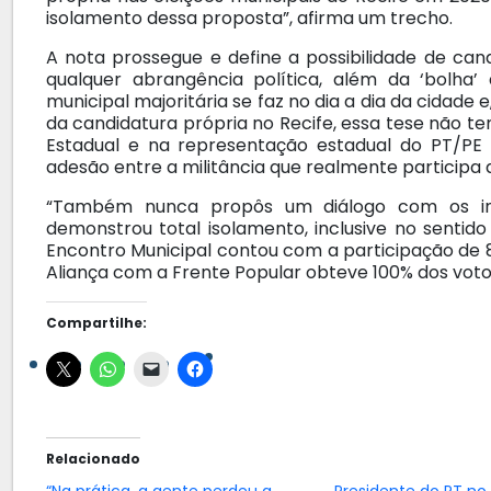
isolamento dessa proposta”, afirma um trecho.
A nota prossegue e define a possibilidade de ca
qualquer abrangência política, além da ‘bolh
municipal majoritária se faz no dia a dia da cidade 
da candidatura própria no Recife, essa tese não t
Estadual e na representação estadual do PT/PE
adesão entre a militância que realmente participa
“Também nunca propôs um diálogo com os inte
demonstrou total isolamento, inclusive no sentido
Encontro Municipal contou com a participação de 
Aliança com a Frente Popular obteve 100% dos votos v
Compartilhe:
Relacionado
“Na prática, a gente perdeu a
Presidente do PT no