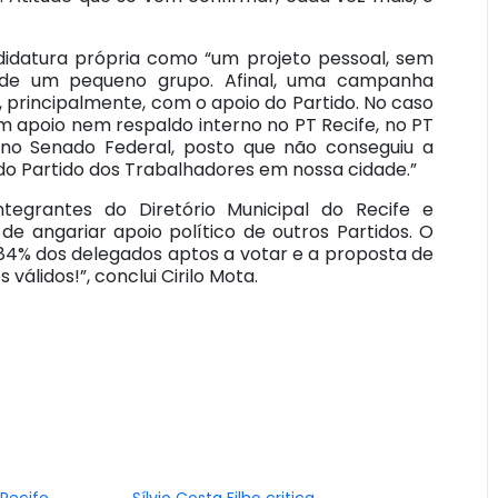
ndidatura própria como “um projeto pessoal, sem
a’ de um pequeno grupo. Afinal, uma campanha
e, principalmente, com o apoio do Partido. No caso
em apoio nem respaldo interno no PT Recife, no PT
 no Senado Federal, posto que não conseguiu a
 do Partido dos Trabalhadores em nossa cidade.”
grantes do Diretório Municipal do Recife e
 de angariar apoio político de outros Partidos. O
84% dos delegados aptos a votar e a proposta de
álidos!”, conclui Cirilo Mota.
 Recife
Sílvio Costa Filho critica