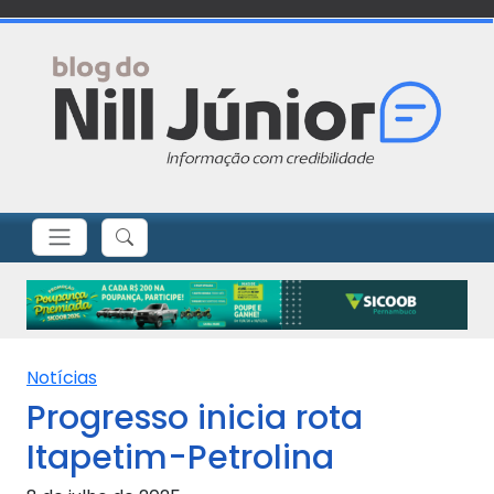
Notícias
Progresso inicia rota
Itapetim-Petrolina