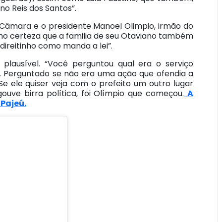
o Reis dos Santos”.
a Câmara e o presidente Manoel Olimpio, irmão do
o certeza que a familia de seu Otaviano também
o direitinho como manda a lei”.
va plausível. “Você perguntou qual era o serviço
sse. Perguntado se não era uma ação que ofendia a
e ele quiser veja com o prefeito um outro lugar
uve birra política, foi Olímpio que começou.
A
Pajeú.