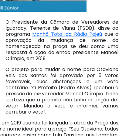
O Presidente da Câmara de Vereadores de
Iguaracy, Tenente de Viana (PSDB), disse ao
programa
Manhã Total da Rádio Pajeú
que a
aprovação da mudança de nome do
homenageado na praça se deu como uma
resposta à ação do então presidente Manoel
Olímpio, em 2019.
O projeto para mudar o nome para Otaviano
Reis dos Santos foi aprovado por 5 votos
favoráveis, duas abstenções e um voto
contrário. “O Prefeito (Pedro Alves) recebeu a
pressão do ex-vereador Manoel Olímpio. Tinha
certeza que o prefeito não tinha intenção de
vetar. Mandou o veto e informei: vamos
derrubar o veto”.
e em 2019 quando foi lançada a obra da Praça dos
a o nome ideal para a praça. “Seu Otaviano, todos
 Iguaracy, assim como Lula Faustino, que também,