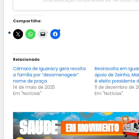
Uma publicação compartilhada por Nill Júnior (@n
Compartilhe:
Relacionado
Câmara de Iguaracy gera revolta
Reviravolta em Igua
a família por “desomenagear”
apoio de Zeinha, Ma
nome de praça
é eleito presidente
14 de maio de 2025
11 de dezembro de 2
Em "Notícias"
Em "Notícias"