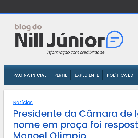
PÁGINA INICIAL
PERFIL
EXPEDIENTE
POLÍTICA EDI
Notícias
Presidente da Câmara de I
nome em praça foi respos
Manoel Olímpio