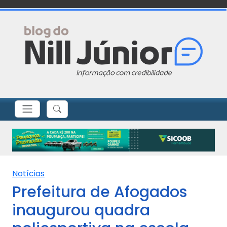
Notícias
Prefeitura de Afogados
inaugurou quadra